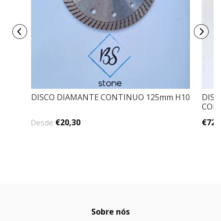
DISCO DIAMANTE CONTINUO 125mm H10
DISC
CORT
€20,30
€72,
Desde
Sobre nós