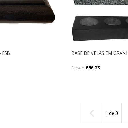
- F5B
BASE DE VELAS EM GRAN
€66,23
Desde
1
de
3