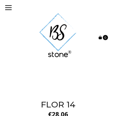
0
FLOR 14
€28,06