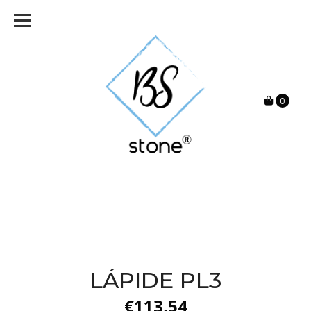
0
LÁPIDE PL3
€113,54