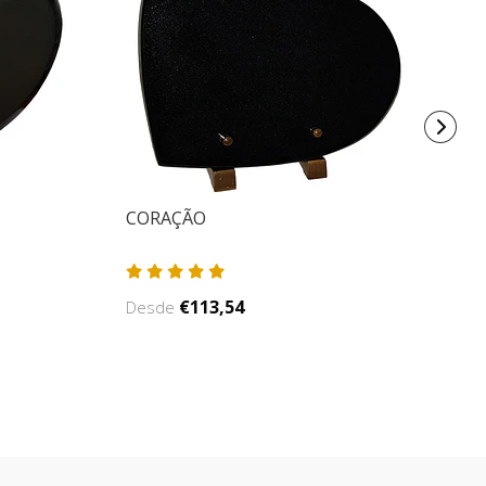
CORAÇÃO
P
P
€113,54
Desde
D