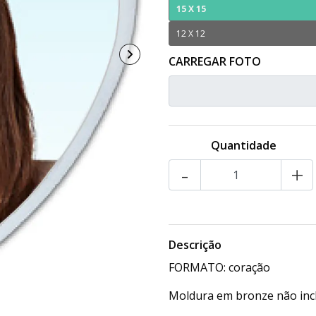
15 X 15
12 X 12
CARREGAR FOTO
ESCOLHER FICHEIRO
Quantidade
-
+
Descrição
FORMATO: coração
Moldura em bronze não inc