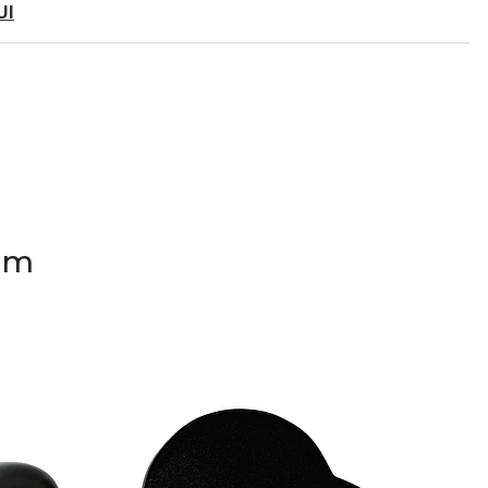
UI
em