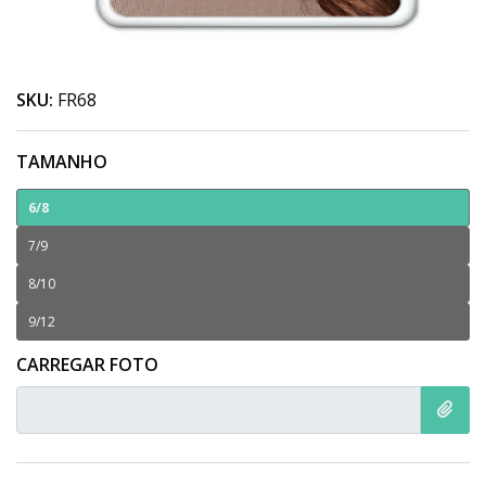
SKU:
FR68
TAMANHO
6/8
7/9
8/10
9/12
CARREGAR FOTO