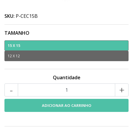
SKU:
P-CEC15B
TAMANHO
15 X 15
12 X 12
Quantidade
-
+