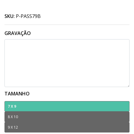
SKU:
P-PASS79B
GRAVAÇÃO
TAMANHO
7 X 9
8 X 10
9 X 12